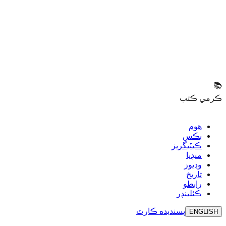
📚
ڪرمي ڪتب
هوم
بڪس
ڪيٽيگريز
ميڊيا
وڊيوز
تاريخ
رابطو
ڪئلينڊر
پسنديده
ڪارٽ
ENGLISH