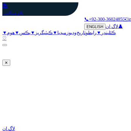
📚
ڪرمي
ڪتب
📞
+92-300-3602485
✉️
i
👤
لاگ ان
ENGLISH
ڪئلينڊر
▼
رابطو
تاريخ
وڊيوز
ميڊيا
▼
ڪيٽيگريز
▼
بڪس
▼
هوم
▼
♡
✕
لاگ ان