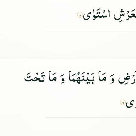
لْعَرْشِ اسْتَوٰى
۵
اَرْضِ وَ مَا بَیْنَهُمَا وَ مَا تَحْتَ
رٰى
۶