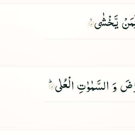
لِّمَنْ یَّخْشٰى
۳
َرْضَ وَ السَّمٰوٰتِ الْعُلٰىؕ
۴