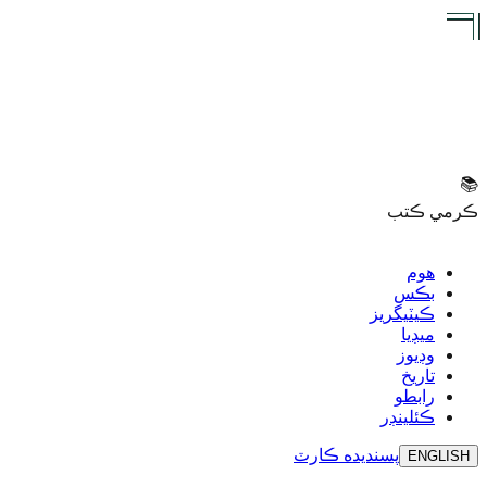
📚
ڪرمي ڪتب
هوم
بڪس
ڪيٽيگريز
ميڊيا
وڊيوز
تاريخ
رابطو
ڪئلينڊر
پسنديده
ڪارٽ
ENGLISH