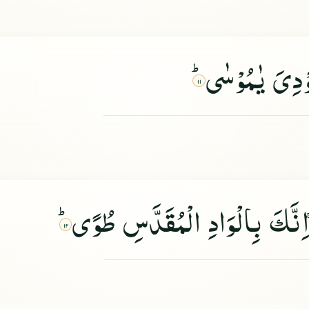
دِیَ یٰمُوْسٰىؕ
۱۱
نَّكَ بِالْوَادِ الْمُقَدَّسِ طُوًىؕ
۱۲