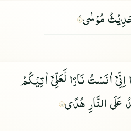
َدِیْثُ مُوْسٰى
۹
 اِنِّیْ
اٰنَسْتُ نَارًا لَّعَلِّیْ
اٰتِیْكُمْ
ِدُ عَلَى النَّارِ هُدًى
۱۰