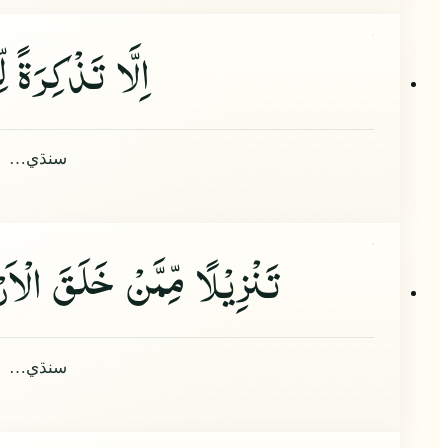
اِلَّا تَذْكِرَةً 
سنڌي…
تَنْزِیْلًا مِّمَّنْ خَلَقَ الْا
سنڌي…