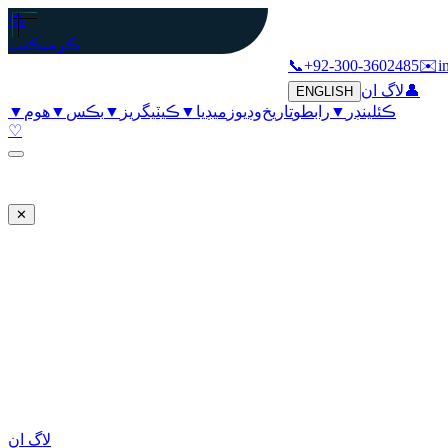
📚
ڪرمي
ڪتب
📞
+92-300-3602485
✉️
i
👤
لاگ ان
ENGLISH
ڪئلينڊر
▼
رابطو
تاريخ
وڊيوز
ميڊيا
▼
ڪيٽيگريز
▼
بڪس
▼
هوم
▼
♡
✕
لاگ ان