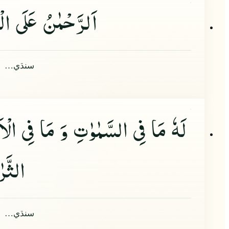
اَلرَّحْمٰنُ عَلَى ا
سنڌي…
لَهٗ مَا فِی السَّمٰوٰتِ وَ مَا فِی الْ
الثَّ
سنڌي…