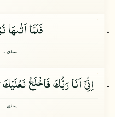
فَلَمَّا
اَتٰىهَا نُوْ
سنڌي…
اِنِّیْ
اَنَا رَبُّكَ فَاخْلَعْ نَعْلَیْكَ
اِ
سنڌي…