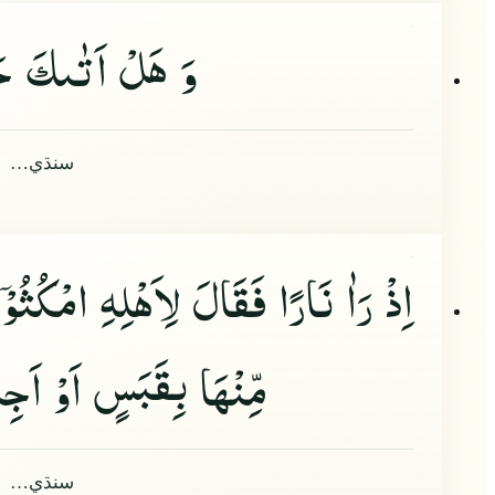
وَ هَلْ اَتٰىكَ ح
سنڌي…
اِذْ رَاٰ نَارًا فَقَالَ لِاَهْلِهِ امْكُثُوْ
ا
مِّنْهَا بِقَبَسٍ اَوْ اَج
سنڌي…