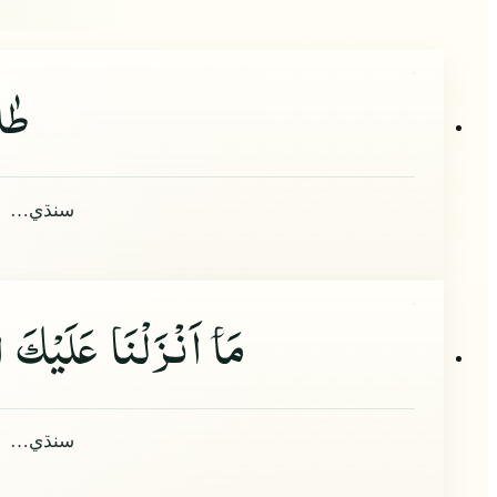
طٰه
سنڌي…
مَا
اَنْزَلْنَا عَلَیْكَ ا
سنڌي…