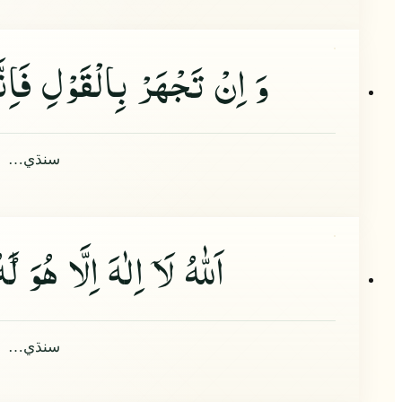
وَ اِنْ تَجْهَرْ بِالْقَوْلِ فَاِنّ
سنڌي…
اَللّٰهُ لَا
اِلٰهَ اِلَّا هُوَ١ؕ لَهُ الْاَسْمَآءُ الْحُسْنٰى
سنڌي…