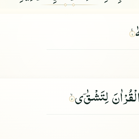
ٰ
۱
لْقُرْاٰنَ لِتَشْقٰ
ى
۲