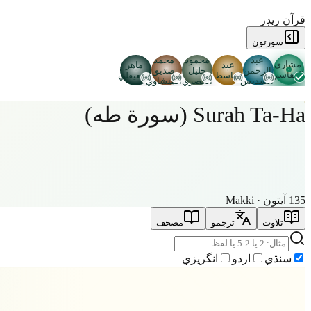
قرآن ريڊر
سورتون
عبد
محمود
محمد
مشاري
عبد
ماهر
الرحمن
خليل
صديق
العفاسي
الباسط
المعيقلي
السديس
الحصري
المنشاوي
Surah Ta-Ha (سورة طه)
135 آيتون · Makki
تلاوت
ترجمو
مصحف
سنڌي
اردو
انگريزي