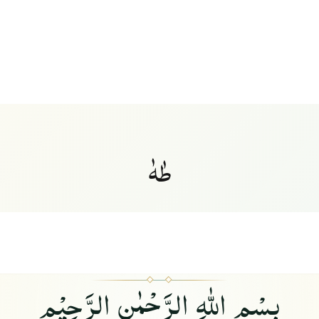
طٰهٰ
بِسْمِ اللهِ الرَّحْمٰنِ الرَّحِيْمِ