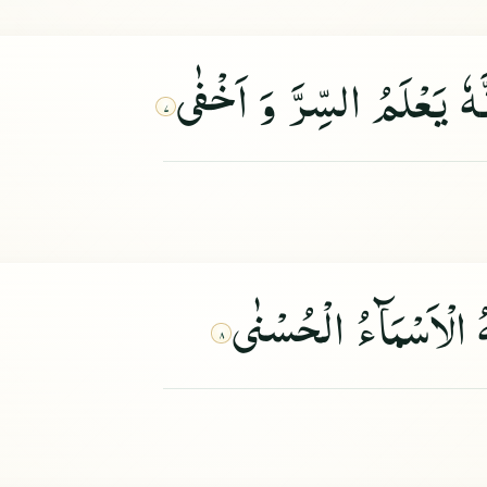
َهٗ یَعْلَمُ السِّرَّ وَ اَخْفٰى
۷
۸