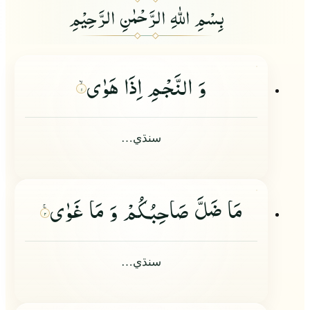
بِسْمِ اللهِ الرَّحْمٰنِ الرَّحِيْمِ
وَ النَّجْمِ اِذَا هَوٰى
۱
سنڌي…
مَا ضَلَّ صَاحِبُكُمْ وَ مَا غَوٰى
۲
سنڌي…