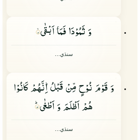
وَ ثَمُوْدَا
فَمَا
اَبْقٰى
۵۱
سنڌي…
وَ قَوْمَ نُوْحٍ مِّنْ قَبْلُ١ؕ اِنَّهُمْ كَانُوْا
هُمْ اَظْلَمَ وَ اَطْغٰىؕ
۵۲
سنڌي…