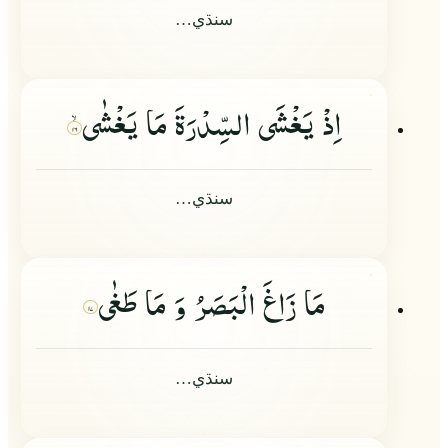
سنڌي…
اِذْ یَغْشَى السِّدْرَةَ مَا یَغْشٰى
۱۶
سنڌي…
مَا زَاغَ الْبَصَرُ وَ مَا طَغٰى
۱۷
سنڌي…