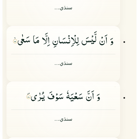
سنڌي…
وَ اَنْ لَّیْسَ لِلْاِنْسَانِ اِلَّا مَا سَعٰى
۳۹
سنڌي…
وَ اَنَّ سَعْیَهٗ سَوْفَ یُرٰى
۴۰
سنڌي…