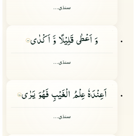
سنڌي…
وَ اَعْطٰى قَلِیْلًا وَّ اَكْدٰى
۳۴
سنڌي…
اَعِنْدَهٗ عِلْمُ الْغَیْبِ فَهُوَ یَرٰى
۳۵
سنڌي…