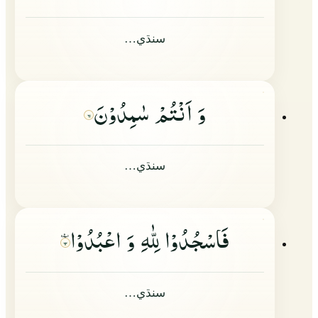
سنڌي…
وَ اَنْتُمْ سٰمِدُوْنَ
۶۱
سنڌي…
فَاسْجُدُوْا لِلّٰهِ وَ اعْبُدُوْا
۶۲
سنڌي…