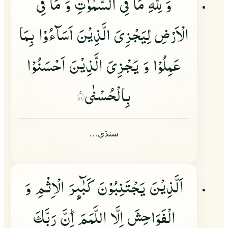
وَ لِلّٰهِ مَا فِی السَّمٰوٰتِ وَ مَا فِی
الْاَرْضِ
لِیَجْزِیَ الَّذِیْنَ اَسَآءُوْا بِمَا
عَمِلُوْا وَ یَجْزِیَ الَّذِیْنَ اَحْسَنُوْا
بِالْحُسْنٰى
۳۱
سنڌي…
اَلَّذِیْنَ یَجْتَنِبُوْنَ كَبٰٓىِٕرَ الْاِثْمِ وَ
الْفَوَاحِشَ اِلَّا اللَّمَمَ١ؕ اِنَّ رَبَّكَ