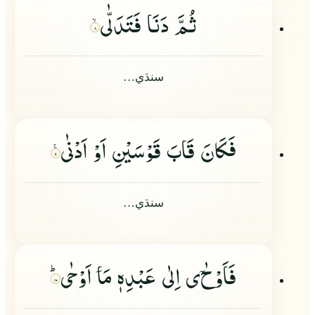
ثُمَّ دَنَا فَتَدَلّٰى
۸
سنڌي…
فَكَانَ قَابَ قَوْسَیْنِ اَوْ اَدْنٰى
۹
سنڌي…
فَاَوْحٰ
ى اِلٰى عَبْدِهٖ مَا
اَوْحٰىؕ
۱۰