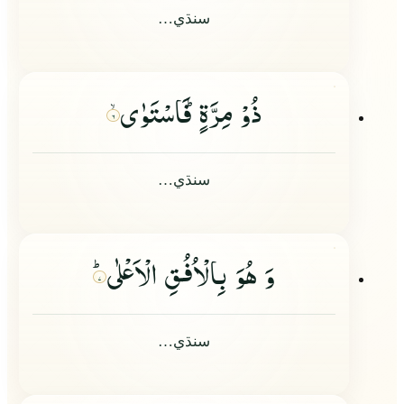
سنڌي…
ذُوْ مِرَّةٍ١ؕ فَاسْتَوٰى
۶
سنڌي…
وَ هُوَ بِالْاُفُقِ الْاَعْلٰىؕ
۷
سنڌي…