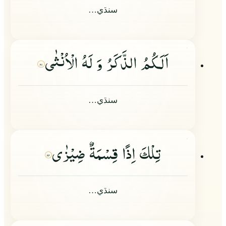
سنڌي…
اَلَكُمُ الذَّكَرُ وَ لَهُ الْاُنْثٰى
۲۱
سنڌي…
تِلْكَ اِذًا قِسْمَةٌ ضِیْزٰى
۲۲
سنڌي…