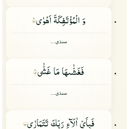
وَ الْمُؤْتَفِكَةَ اَهْوٰى
۵۳
سنڌي…
فَغَشّٰىهَا مَا غَشّٰى
۵۴
سنڌي…
فَبِاَیِّ اٰلَآءِ رَبِّكَ تَتَمَارٰى
۵۵