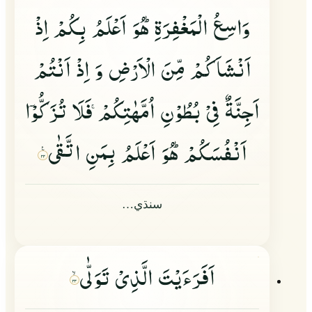
وَاسِعُ الْمَغْفِرَةِ١ؕ هُوَ اَعْلَمُ بِكُمْ اِذْ
اَنْشَاَكُمْ مِّنَ الْاَرْضِ وَ اِذْ اَنْتُمْ
اَجِنَّةٌ فِیْ بُطُوْنِ اُمَّهٰتِكُمْ
فَلَا تُزَكُّوْ
ا
اَنْفُسَكُمْ١ؕ هُوَ اَعْلَمُ بِمَنِ اتَّقٰى
۳۲
سنڌي…
اَفَرَءَیْتَ الَّذِیْ تَوَلّٰى
۳۳