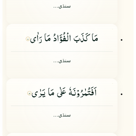
سنڌي…
مَا كَذَبَ الْفُؤَادُ مَا رَاٰى
۱۱
سنڌي…
اَفَتُمٰرُوْنَهٗ عَلٰى مَا یَرٰى
۱۲
سنڌي…