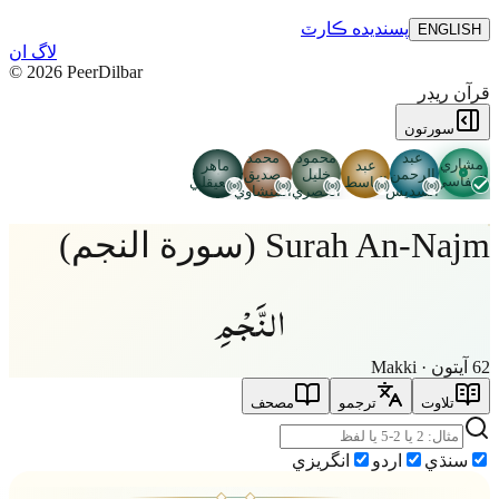
پسنديده
ڪارٽ
ENGLISH
لاگ ان
©
2026
PeerDilbar
قرآن ريڊر
سورتون
عبد
محمود
محمد
مشاري
عبد
ماهر
الرحمن
خليل
صديق
العفاسي
الباسط
المعيقلي
السديس
الحصري
المنشاوي
Surah An-Najm (سورة النجم)
النَّجْمِ
62 آيتون · Makki
تلاوت
ترجمو
مصحف
سنڌي
اردو
انگريزي