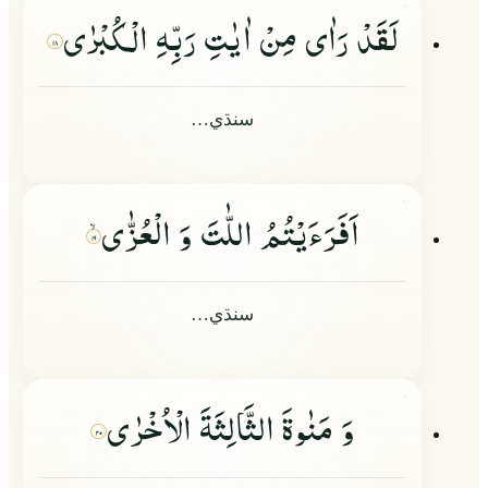
لَقَدْ رَاٰى مِنْ اٰیٰتِ رَبِّهِ الْكُبْرٰى
۱۸
سنڌي…
اَفَرَءَیْتُمُ اللّٰتَ وَ الْعُزّٰى
۱۹
سنڌي…
وَ مَنٰوةَ الثَّالِثَةَ الْاُخْرٰى
۲۰