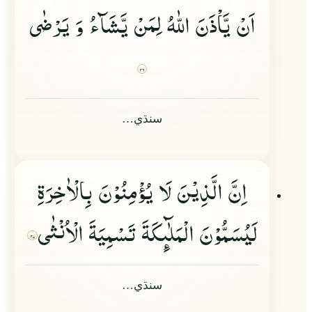
اَنْ یَّاْذَنَ اللّٰهُ لِمَنْ یَّشَآءُ وَ یَرْضٰى
۲۶
سنڌي…
اِنَّ الَّذِیْنَ لَا یُؤْمِنُوْنَ بِالْاٰخِرَةِ
لَیُسَمُّوْنَ الْمَلٰٓىِٕكَةَ تَسْمِیَةَ الْاُنْثٰى
۲۷
سنڌي…