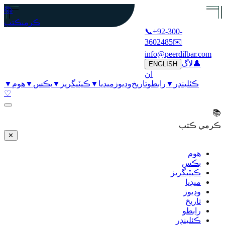
📚
ڪرمي
ڪتب
📞
+92-300-
3602485
✉️
info@peerdilbar.com
👤
لاگ
ENGLISH
ان
ڪئلينڊر
▼
رابطو
تاريخ
وڊيوز
ميڊيا
▼
ڪيٽيگريز
▼
بڪس
▼
هوم
▼
♡
📚
ڪرمي ڪتب
✕
هوم
بڪس
ڪيٽيگريز
ميڊيا
وڊيوز
تاريخ
رابطو
ڪئلينڊر