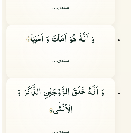
سنڌي…
وَ اَنَّهٗ هُوَ اَمَاتَ وَ اَحْیَا
۴۴
سنڌي…
وَ اَنَّهٗ خَلَقَ الزَّوْجَیْنِ الذَّكَرَ وَ
الْاُنْثٰى
۴۵
سنڌي…