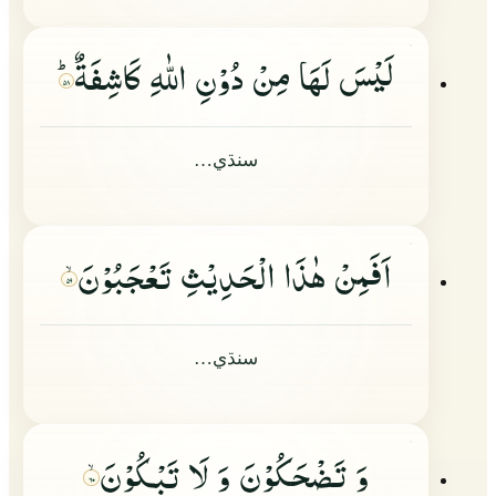
لَیْسَ لَهَا مِنْ دُوْنِ اللّٰهِ كَاشِفَةٌؕ
۵۸
سنڌي…
اَفَمِنْ هٰذَا الْحَدِیْثِ تَعْجَبُوْنَ
۵۹
سنڌي…
وَ تَضْحَكُوْنَ وَ لَا تَبْكُوْنَ
۶۰