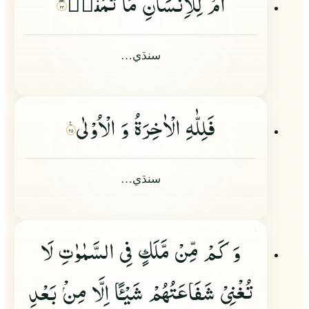
اَمْ لِلْاِنْسَانِ مَا تَمَنّٰى٘
۲۴
سنڌي…
فَلِلّٰهِ الْاٰخِرَةُ وَ الْاُوْلٰى
۲۵
سنڌي…
وَ كَمْ مِّنْ مَّلَكٍ فِی السَّمٰوٰتِ لَا
تُغْنِیْ شَفَاعَتُهُمْ شَیْـًٔا اِلَّا مِن
ْ بَعْدِ