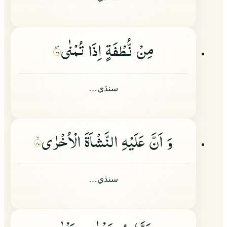
مِنْ نُّطْفَةٍ اِذَا تُمْنٰى
۴۶
سنڌي…
وَ اَنَّ عَلَیْهِ النَّشْاَةَ الْاُخْرٰى
۴۷
سنڌي…