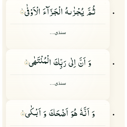
ثُمَّ یُجْزٰىهُ الْجَزَآءَ الْاَوْفٰى
۴۱
سنڌي…
وَ اَنَّ اِلٰى رَبِّكَ الْمُنْتَهٰى
۴۲
سنڌي…
وَ اَنَّهٗ هُوَ اَضْحَكَ وَ اَبْكٰى
۴۳