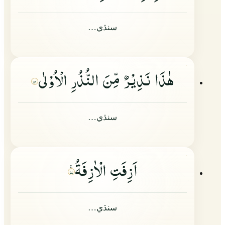
سنڌي…
هٰذَا نَذِیْرٌ مِّنَ النُّذُرِ الْاُوْلٰى
۵۶
سنڌي…
اَزِفَتِ الْاٰزِفَةُ
۵۷
سنڌي…