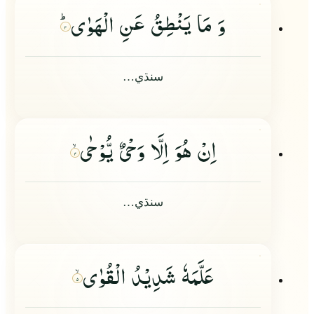
وَ مَا یَنْطِقُ عَنِ الْهَوٰىؕ
۳
سنڌي…
اِنْ هُوَ اِلَّا وَحْیٌ یُّوْحٰى
۴
سنڌي…
عَلَّمَهٗ شَدِیْدُ الْقُوٰى
۵