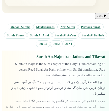
هلائو
Madani Surahs
Makki Surahs
Next Surah
Previous Surah
Surah Yunus
Surah Al-A'raf
Surah Al-An'am
Surah Al-Fatihah
Juz 30
Juz 2
Juz 1
Surah An-Najm translations and Tilawat
Surah An-Najm is the 53rd chapter of the Holy Quran containing 62
verses. Read Surah An-Najm online with Sindhi translation, Urdu
translation, Arabic text, and audio recitation.
سورة النجم قرآن پاڪ جي 53 سورت آهي جنهن ۾ 62 آيتون آهن۔ هتي
توهان عربي متن سان گڏ سنڌي ترجمو، اردو ترجمو ۽ تلاوت پڙهي ۽ ٻڌي
سگهو ٿا۔
سورۃ النجم قرآن مجید کی 53 سورت ہے جس میں 62 آیات ہیں۔
یہاں آپ عربی متن کے ساتھ اردو ترجمہ، سندھی ترجمہ اور تلاوت