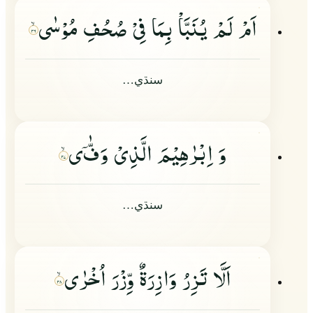
اَمْ لَمْ یُنَبَّاْ بِمَا فِیْ صُحُفِ مُوْسٰى
۳۶
سنڌي…
وَ اِبْرٰهِیْمَ الَّذِیْ وَفّٰ
ى
۳۷
سنڌي…
اَلَّا تَزِرُ وَازِرَةٌ وِّزْرَ اُخْرٰى
۳۸