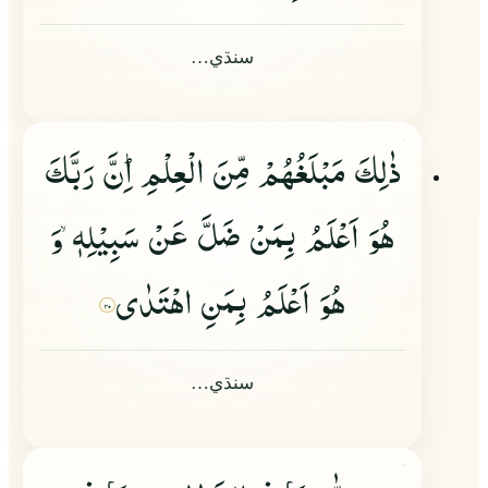
سنڌي…
ذٰلِكَ مَبْلَغُهُمْ مِّنَ الْعِلْمِ١ؕ اِنَّ رَبَّكَ
هُوَ اَعْلَمُ بِمَنْ ضَلَّ عَنْ سَبِیْلِهٖ
وَ
هُوَ اَعْلَمُ بِمَنِ اهْتَدٰى
۳۰
سنڌي…