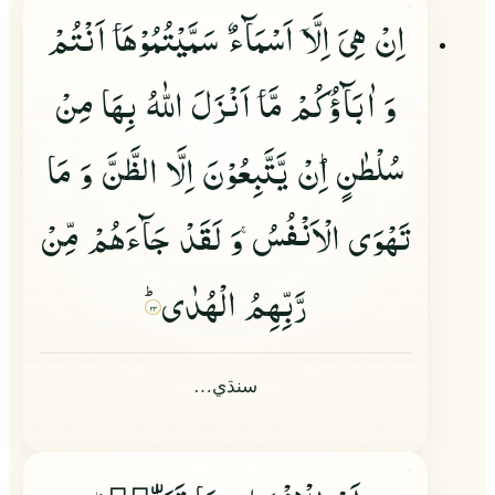
اِنْ هِیَ اِلَّا
اَسْمَآءٌ سَمَّیْتُمُوْهَا
اَنْتُمْ
وَ اٰبَآؤُكُمْ مَّا
اَنْزَلَ اللّٰهُ بِهَا مِنْ
سُلْطٰنٍ١ؕ اِنْ یَّتَّبِعُوْنَ اِلَّا الظَّنَّ وَ مَا
تَهْوَى الْاَنْفُسُ
وَ لَقَدْ جَآءَهُمْ مِّنْ
رَّبِّهِمُ الْهُدٰىؕ
۲۳
سنڌي…