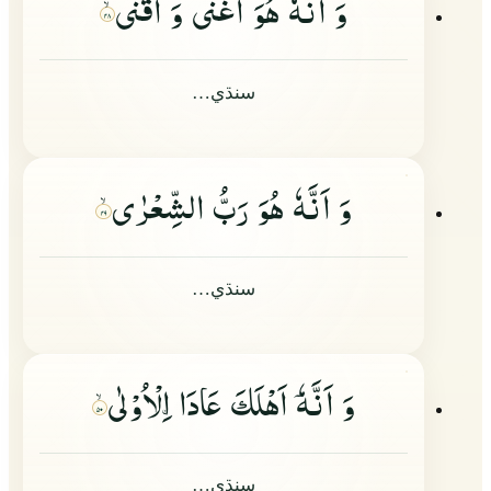
وَ اَنَّهٗ هُوَ اَغْنٰى وَ اَقْنٰى
۴۸
سنڌي…
وَ اَنَّهٗ هُوَ رَبُّ الشِّعْرٰى
۴۹
سنڌي…
وَ اَنَّهٗ
اَهْلَكَ عَادَا ا
ِلْاُوْلٰى
۵۰
سنڌي…