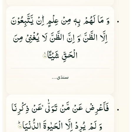
وَ مَا لَهُمْ بِهٖ مِنْ عِلْمٍ١ؕ اِنْ یَّتَّبِعُوْنَ
اِلَّا الظَّنَّ
وَ اِنَّ الظَّنَّ لَا یُغْنِیْ مِنَ
الْحَقِّ شَیْـًٔا
۲۸
سنڌي…
فَاَعْرِضْ عَنْ مَّنْ تَوَلّٰى
عَنْ ذِكْرِنَا
وَ لَمْ یُرِدْ اِلَّا الْحَیٰوةَ الدُّنْیَاؕ
۲۹