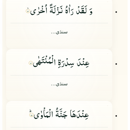
وَ لَقَدْ رَاٰهُ نَزْلَةً اُخْرٰى
۱۳
سنڌي…
عِنْدَ سِدْرَةِ الْمُنْتَهٰى
۱۴
سنڌي…
عِنْدَهَا جَنَّةُ الْمَاْوٰىؕ
۱۵