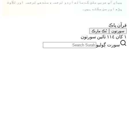
یہاں آپ عربی متن کے ساتھ اردو ترجمہ، سندھی ترجمہ اور تلاوت
پڑھ اور سن سکتے ہیں۔
قرآن پاڪ
سورتون
بُڪ مارڪ
١ کان ١١٤ تائين سورتون
سورت ڳوليو
الْفَاتِحَةِ
.
1
7 آيتون
makki
سورت جو نشان لڳايو
الْبَقَـرَةِ
.
2
286 آيتون
madani
سورت جو نشان لڳايو
اٰلِ عِمْرَانَ
.
3
200 آيتون
madani
سورت جو نشان لڳايو
النـِّسَآءِ
.
4
176 آيتون
madani