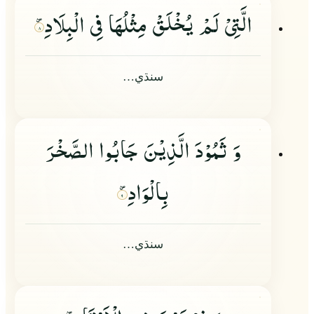
الَّتِیْ لَمْ یُخْلَقْ مِثْلُهَا فِی الْبِلَادِ
۸
سنڌي…
وَ ثَمُوْدَ الَّذِیْنَ جَابُوا الصَّخْرَ
بِالْوَادِ
۹
سنڌي…