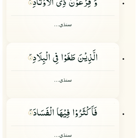
وَ فِرْعَوْنَ ذِی الْاَوْتَادِ
۱۰
سنڌي…
الَّذِیْنَ طَغَوْا فِی الْبِلَادِ
۱۱
سنڌي…
فَاَكْثَرُوْا فِیْهَا الْفَسَادَ
۱۲
سنڌي…