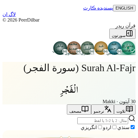
پسنديده
ڪارٽ
ENGLISH
لاگ ان
©
2026
PeerDilbar
قرآن ريڊر
سورتون
عبد
محمود
محمد
مشاري
عبد
ماهر
الرحمن
خليل
صديق
العفاسي
الباسط
المعيقلي
السديس
الحصري
المنشاوي
Surah Al-Fajr (سورة الفجر)
الْفَجْرِ
30 آيتون · Makki
تلاوت
ترجمو
مصحف
سنڌي
اردو
انگريزي