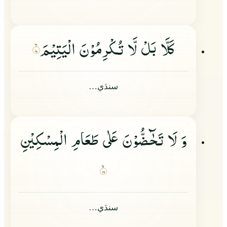
كَلَّا بَلْ لَّا تُكْرِمُوْنَ الْیَتِیْمَ
۱۷
سنڌي…
وَ لَا تَحٰٓضُّوْنَ عَلٰى طَعَامِ الْمِسْكِیْنِ
۱۸
سنڌي…