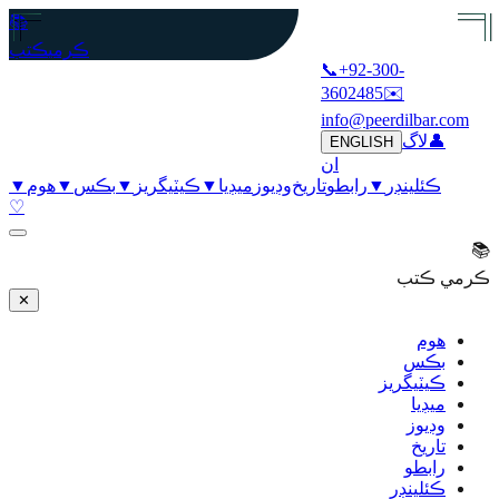
📚
ڪرمي
ڪتب
📞
+92-300-
3602485
✉️
info@peerdilbar.com
👤
لاگ
ENGLISH
ان
ڪئلينڊر
▼
رابطو
تاريخ
وڊيوز
ميڊيا
▼
ڪيٽيگريز
▼
بڪس
▼
هوم
▼
♡
📚
ڪرمي ڪتب
✕
هوم
بڪس
ڪيٽيگريز
ميڊيا
وڊيوز
تاريخ
رابطو
ڪئلينڊر