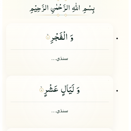
بِسْمِ اللهِ الرَّحْمٰنِ الرَّحِيْمِ
وَ الْفَجْرِ
۱
سنڌي…
وَ لَیَالٍ عَشْرٍ
۲
سنڌي…