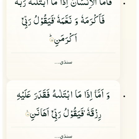
فَاَمَّا الْاِنْسَانُ اِذَا مَا ابْتَلٰىهُ رَبُّهٗ
فَاَكْرَمَهٗ وَ نَعَّمَهٗ
فَیَقُوْلُ رَبِّیْ
اَكْرَمَنِؕ
۱۵
سنڌي…
وَ اَمَّا
اِذَا مَا ابْتَلٰىهُ فَقَدَرَ عَلَیْهِ
رِزْقَهٗ
فَیَقُوْلُ رَبِّیْ
اَهَانَنِ
۱۶
سنڌي…