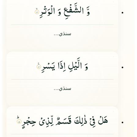
وَّ الشَّفْعِ وَ الْوَتْرِ
۳
سنڌي…
وَ الَّیْلِ اِذَا یَسْرِ
۴
سنڌي…
هَلْ فِیْ ذٰلِكَ قَسَمٌ لِّذِیْ حِجْرٍؕ
۵