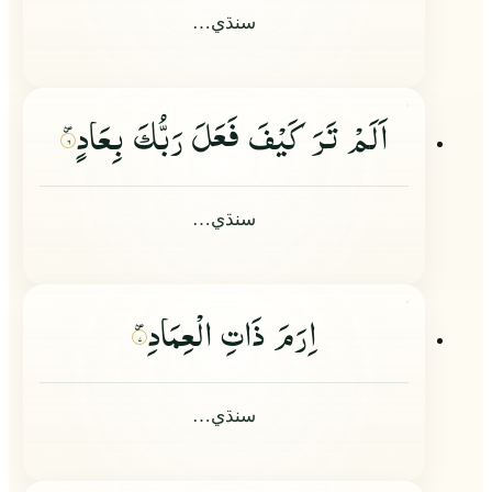
سنڌي…
اَلَمْ تَرَ كَیْفَ فَعَلَ رَبُّكَ بِعَادٍ
۶
سنڌي…
اِرَمَ ذَاتِ الْعِمَادِ
۷
سنڌي…