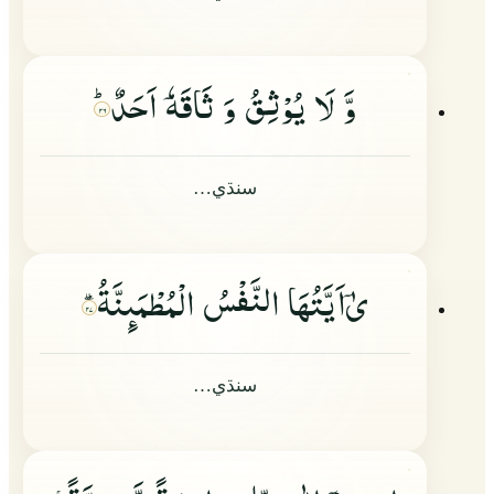
وَّ لَا یُوْثِقُ وَ ثَاقَهٗ
اَحَدٌؕ
۲۶
سنڌي…
یٰ
اَیَّتُهَا النَّفْسُ الْمُطْمَىِٕنَّةُ
۲۷
سنڌي…