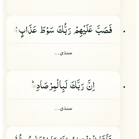
فَصَبَّ عَلَیْهِمْ رَبُّكَ سَوْطَ عَذَابٍ
۱۳
سنڌي…
اِنَّ رَبَّكَ لَبِالْمِرْصَادِؕ
۱۴
سنڌي…