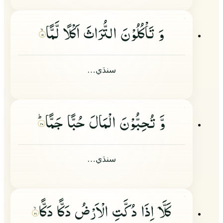
وَ تَاْكُلُوْنَ التُّرَاثَ اَكْلًا لَّمًّا
۱۹
سنڌي…
وَّ تُحِبُّوْنَ الْمَالَ حُبًّا جَمًّاؕ
۲۰
سنڌي…
كَلَّا
اِذَا دُكَّتِ الْاَرْضُ دَكًّا دَكًّا
۲۱