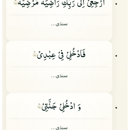
ارْجِعِیْ
اِلٰى رَبِّكِ رَاضِیَةً مَّرْضِیَّةً
۲۸
سنڌي…
فَادْخُلِیْ فِیْ عِبٰدِیْ
۲۹
سنڌي…
وَ ادْخُلِیْ جَنَّتِیْ
۳۰
سنڌي…