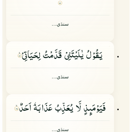
۲۳
سنڌي…
یَقُوْلُ یٰلَیْتَنِیْ قَدَّمْتُ لِحَیَاتِیْ
۲۴
سنڌي…
فَیَوْمَىِٕذٍ لَّا یُعَذِّبُ عَذَابَهٗ
اَحَدٌ
۲۵
سنڌي…