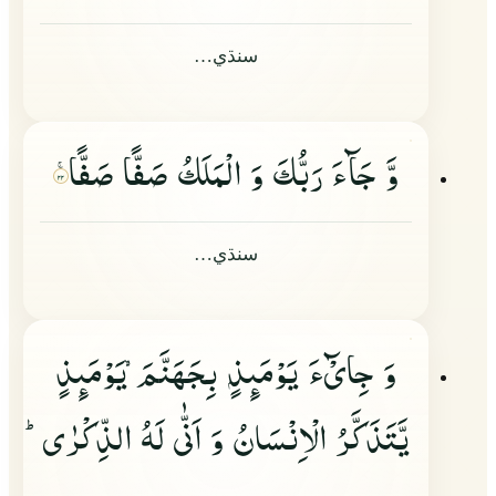
سنڌي…
وَّ جَآءَ رَبُّكَ وَ الْمَلَكُ صَفًّا صَفًّا
۲۲
سنڌي…
وَ جِایْٓءَ یَوْمَىِٕذٍ
بِجَهَنَّمَ
یَوْمَىِٕذٍ
یَّتَذَكَّرُ الْاِنْسَانُ وَ اَنّٰى لَهُ الذِّكْرٰىؕ