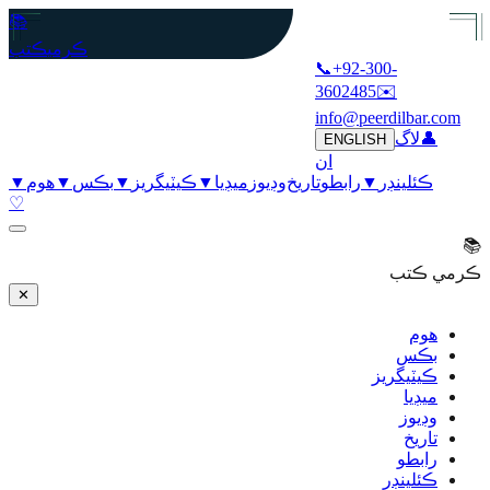
📚
ڪرمي
ڪتب
📞
+92-300-
3602485
✉️
info@peerdilbar.com
👤
لاگ
ENGLISH
ان
ڪئلينڊر
▼
رابطو
تاريخ
وڊيوز
ميڊيا
▼
ڪيٽيگريز
▼
بڪس
▼
هوم
▼
♡
📚
ڪرمي ڪتب
✕
هوم
بڪس
ڪيٽيگريز
ميڊيا
وڊيوز
تاريخ
رابطو
ڪئلينڊر