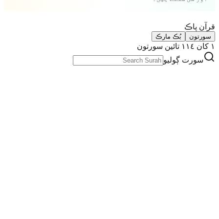
قرآن پاڪ
سورتون
بُڪ مارڪ
١ کان ١١٤ تائين سورتون
سورت ڳوليو
الْفَاتِحَةِ
.
1
7 آيتون
makki
سورت جو نشان لڳايو
الْبَقَـرَةِ
.
2
286 آيتون
madani
سورت جو نشان لڳايو
اٰلِ عِمْرَانَ
.
3
200 آيتون
madani
سورت جو نشان لڳايو
النـِّسَآءِ
.
4
176 آيتون
madani
سورت جو نشان لڳايو