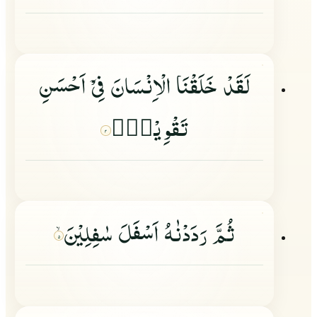
لَقَدْ خَلَقْنَا الْاِنْسَانَ فِیْ
اَحْسَنِ
تَقْوِیْمٍ٘
۴
ثُمَّ رَدَدْنٰهُ اَسْفَلَ سٰفِلِیْنَ
۵