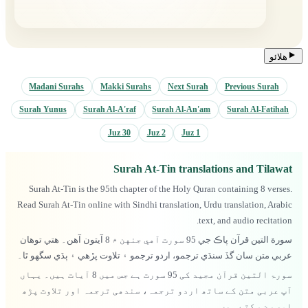
هلائو
Madani Surahs
Makki Surahs
Next Surah
Previous Surah
Surah Yunus
Surah Al-A'raf
Surah Al-An'am
Surah Al-Fatihah
Juz 30
Juz 2
Juz 1
Surah At-Tin translations and Tilawat
Surah At-Tin is the 95th chapter of the Holy Quran containing 8 verses.
Read Surah At-Tin online with Sindhi translation, Urdu translation, Arabic
text, and audio recitation.
سورة التين قرآن پاڪ جي 95 سورت آهي جنهن ۾ 8 آيتون آهن۔ هتي توهان
عربي متن سان گڏ سنڌي ترجمو، اردو ترجمو ۽ تلاوت پڙهي ۽ ٻڌي سگهو ٿا۔
سورۃ التين قرآن مجید کی 95 سورت ہے جس میں 8 آیات ہیں۔ یہاں
آپ عربی متن کے ساتھ اردو ترجمہ، سندھی ترجمہ اور تلاوت پڑھ
اور سن سکتے ہیں۔