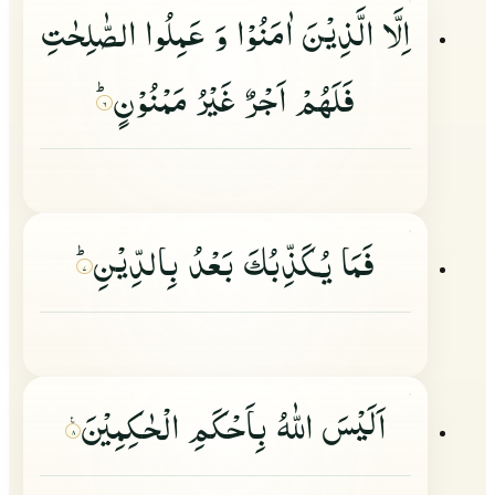
اِلَّا الَّذِیْنَ اٰمَنُوْا وَ عَمِلُوا الصّٰلِحٰتِ
فَلَهُمْ اَجْرٌ غَیْرُ مَمْنُوْنٍؕ
۶
فَمَا یُكَذِّبُكَ بَعْدُ بِالدِّیْنِؕ
۷
اَلَیْسَ اللّٰهُ بِاَحْكَمِ الْحٰكِمِیْنَ
۸