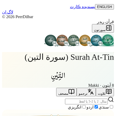
پسنديده
ڪارٽ
ENGLISH
لاگ ان
©
2026
PeerDilbar
قرآن ريڊر
سورتون
عبد
محمود
محمد
مشاري
عبد
ماهر
الرحمن
خليل
صديق
العفاسي
الباسط
المعيقلي
السديس
الحصري
المنشاوي
Surah At-Tin (سورة التين)
التِّيْنِ
8 آيتون · Makki
تلاوت
ترجمو
مصحف
سنڌي
اردو
انگريزي