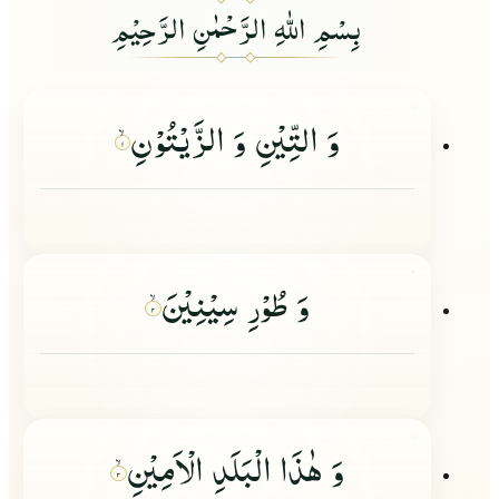
بِسْمِ اللهِ الرَّحْمٰنِ الرَّحِيْمِ
وَ التِّیْنِ وَ الزَّیْتُوْنِ
۱
وَ طُوْرِ سِیْنِیْنَ
۲
وَ هٰذَا الْبَلَدِ الْاَمِیْنِ
۳